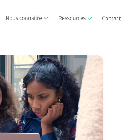
Nous connaître
Ressources
Contact
Qui sommes-nous
Glossaire
Société à mission
Événements
L’approche pédagogique
Blog RSE
Nos partenaires
Téléchargeables
Communauté