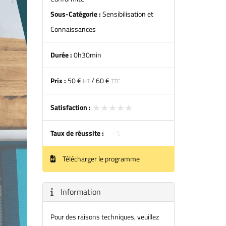
Sous-Catégorie :
Sensibilisation et
Connaissances
Durée :
0h30min
Prix :
50 €
/
60 €
HT
TTC
★★★★★
★★★★★
Satisfaction :
Taux de réussite :
- %
Télécharger le programme
Information
Pour des raisons techniques, veuillez