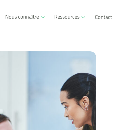
Nous connaître
Ressources
Contact
Qui sommes-nous
Glossaire
Société à mission
Événements
L’approche pédagogique
Blog RSE
Nos partenaires
Téléchargeables
Communauté