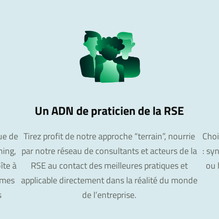
Un ADN de praticien de la RSE
ue de
Tirez profit de notre approche “terrain”, nourrie
Choi
ning,
par notre réseau de consultants et acteurs de la
: sy
îte à
RSE au contact des meilleures pratiques et
ou 
ames
applicable directement dans la réalité du monde
s
de l’entreprise.