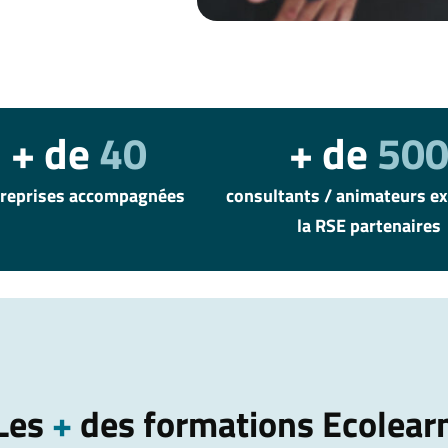
+ de
40
+ de
50
reprises accompagnées
consultants / animateurs ex
la RSE partenaires
Les
+
des formations Ecolear