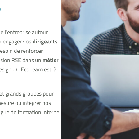
e
e l’entreprise autour
ez engager vos
dirigeants
besoin de renforcer
nsion RSE dans un
métier
esign…) : EcoLearn est là
 et grands groupes pour
esure ou intégrer nos
ogue de formation interne.