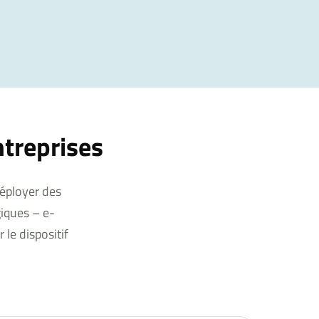
ntreprises
éployer des
giques – e-
 le dispositif