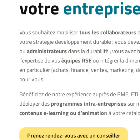
votre
entrepris
Vous souhaitez mobiliser
tous les collaborateurs
d
votre stratégie développement durable ; vous dev
ou
administrateurs
dans la durabilité ; vous avez 
l’expertise de vos
équipes RSE
ou intégrer la dime
en particulier (achats, finance, ventes, marketing, d
pour vous !
Bénéficiez de notre expérience auprès de PME, ETI
déployer des
programmes intra-entreprises
sur m
contenus e-learning ou d’animatio
n à votre catal
Prenez rendez-vous avec un conseiller