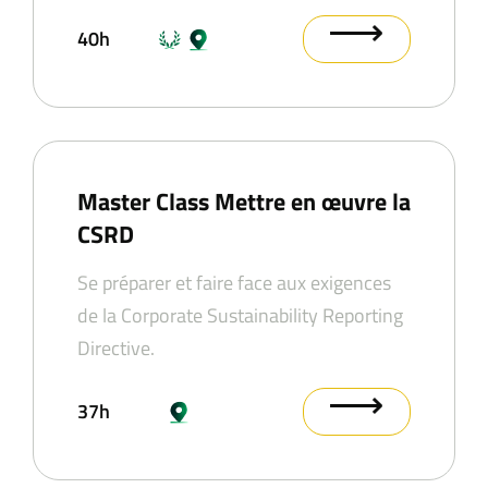
⟶
40h
Master Class Mettre en œuvre la
CSRD
Se préparer et faire face aux exigences
de la Corporate Sustainability Reporting
Directive.
⟶
37h