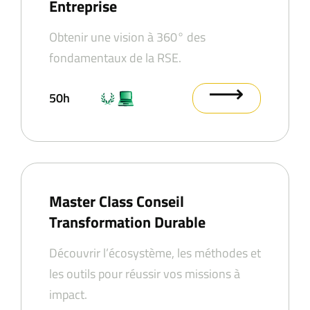
Entreprise
Obtenir une vision à 360° des
fondamentaux de la RSE.
⟶
50h
Master Class Conseil
Transformation Durable
Découvrir l’écosystème, les méthodes et
les outils pour réussir vos missions à
impact.