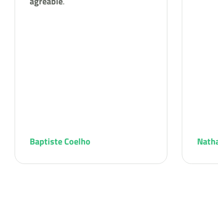
agréable
.
Baptiste Coelho
Nath