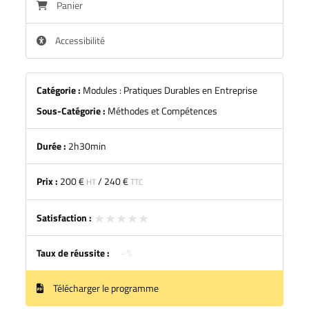
Panier
Accessibilité
Catégorie :
Modules : Pratiques Durables en Entreprise
Sous-Catégorie :
Méthodes et Compétences
Durée :
2h30min
Prix :
200 €
/
240 €
HT
TTC
★★★★★
★★★★★
Satisfaction :
Taux de réussite :
- %
Télécharger le programme