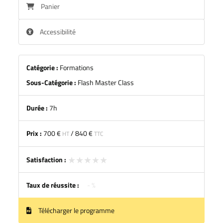
Panier
Accessibilité
Catégorie :
Formations
Sous-Catégorie :
Flash Master Class
Durée :
7h
Prix :
700 €
/
840 €
HT
TTC
★★★★★
★★★★★
Satisfaction :
Taux de réussite :
- %
Télécharger le programme