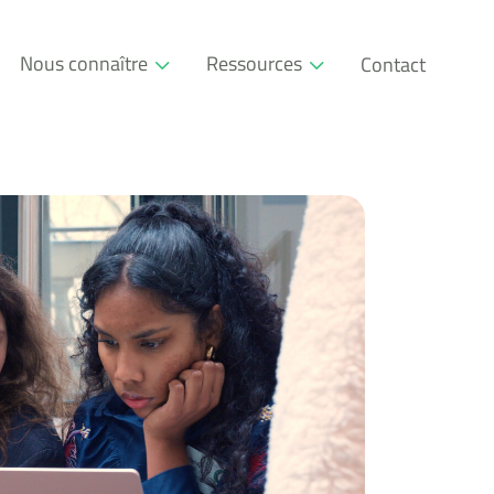
Nous connaître
Ressources
Contact
Qui sommes-nous
Glossaire
Société à mission
Événements
L’approche pédagogique
Blog RSE
Nos partenaires
Téléchargeables
Communauté