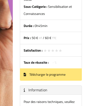
Sous-Catégorie :
Sensibilisation et
Connaissances
Durée :
0h45min
Prix :
50 €
/
60 €
HT
TTC
★★★★★
★★★★★
Satisfaction :
Taux de réussite :
- %
Télécharger le programme
Information
Pour des raisons techniques, veuillez