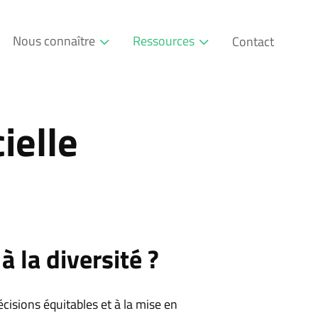
Nous connaître
Ressources
Contact
Qui sommes-nous
Glossaire
Société à mission
Événements
cielle
L’approche pédagogique
Blog RSE
Nos partenaires
Téléchargeables
Communauté
à la diversité ?
décisions équitables et à la mise en