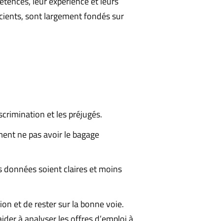
tences, leur expérience et leurs
scients, sont largement fondés sur
crimination et les préjugés.
ment ne pas avoir le bagage
es données soient claires et moins
on et de rester sur la bonne voie.
der à analyser les offres d’emploi à