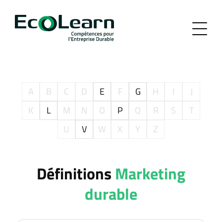
A
B
C
D
E
F
G
H
I
J
K
L
M
N
O
P
Q
R
S
T
U
V
W
X
Y
Z
Définitions
Marketing
durable