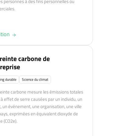
es personnes à des fins personnelles ou
ciales.
ition
einte carbone de
treprise
ing durable
Science du climat
einte carbone mesure les émissions totales
 à effet de serre causées par un individu, un
t, un événement, une organisation, une ville
pays, exprimées en équivalent dioxyde de
e (CO2e).