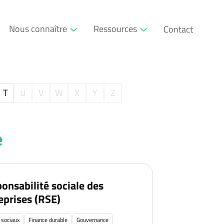
Nous connaître
Ressources
Contact
Qui sommes-nous
Glossaire
Société à mission
Événements
T
U
V
W
X
Y
Z
L’approche pédagogique
Blog RSE
e
Nos partenaires
Téléchargeables
Communauté
onsabilité sociale des
eprises (RSE)
 sociaux
Finance durable
Gouvernance