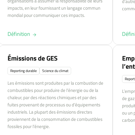
organisations à assumer la responsabilité de leurs
d’autr
impacts, en leur fournissant un langage commun
commer
mondial pour communiquer ces impacts.
Définition
Défin
Émissions de GES
Empr
l’en
Reporting durable
Science du climat
Report
Les émissions sont produites par la combustion de
combustibles pour produire de l’énergie ou de la
L’empr
chaleur, par des réactions chimiques et par des
de gaz
fuites provenant de processus ou d’équipements
produi
industriels. La plupart des émissions directes
ou un 
proviennent de la consommation de combustibles
carbon
fossiles pour l’énergie.