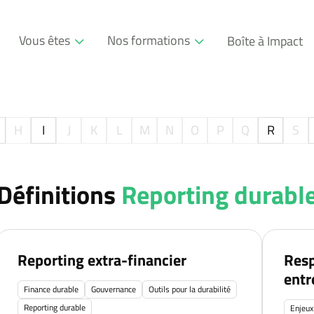
Vous êtes
Nos formations
Boîte à Impact
Professionnel
Formations
Entreprise
Modules
H
I
J
K
L
M
N
O
P
Q
R
S
Consultant
Définitions
Reporting durabl
Reporting extra-financier
Resp
entr
Finance durable
Gouvernance
Outils pour la durabilité
Reporting durable
Enjeux