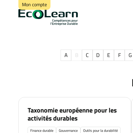
Mon compte
A
B
C
D
E
F
G
Taxonomie européenne pour les
activités durables
Finance durable
Gouvernance
Outils pour la durabilité